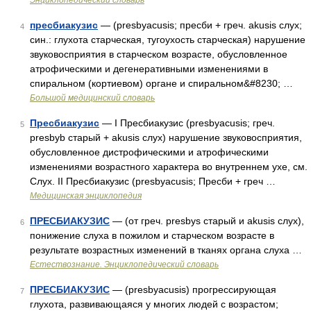
Энциклопедический словарь
пресбиакузис
— (presbyacusis; пресби + греч. akusis слух;
4
син.: глухота старческая, тугоухость старческая) нарушение
звуковосприятия в старческом возрасте, обусловленное
атрофическими и дегенеративными изменениями в
спиральном (кортиевом) органе и спиральном&#8230; …
Большой медицинский словарь
Пресбиакузис
— I Пресбиакузис (presbyacusis; греч.
5
presbyb старый + akusis слух) нарушение звуковосприятия,
обусловленное дистрофическими и атрофическими
изменениями возрастного характера во внутреннем ухе, см.
Слух. II Пресбиакузис (presbyacusis; Пресби + греч …
Медицинская энциклопедия
ПРЕСБИАКУЗИС
— (от греч. presbys старый и akusis слух),
6
понижение слуха в пожилом и старческом возрасте в
результате возрастных изменений в тканях органа слуха …
Естествознание. Энциклопедический словарь
ПРЕСБИАКУЗИС
— (presbyacusis) прогрессирующая
7
глухота, развивающаяся у многих людей с возрастом;