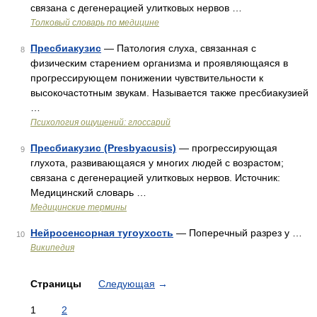
связана с дегенерацией улитковых нервов …
Толковый словарь по медицине
Пресбиакузис
— Патология слуха, связанная с
8
физическим старением организма и проявляющаяся в
прогрессирующем понижении чувствительности к
высокочастотным звукам. Называется также пресбиакузией
…
Психология ощущений: глоссарий
Пресбиакузис (Presbyacusis)
— прогрессирующая
9
глухота, развивающаяся у многих людей с возрастом;
связана с дегенерацией улитковых нервов. Источник:
Медицинский словарь …
Медицинские термины
Нейросенсорная тугоухость
— Поперечный разрез у …
10
Википедия
Страницы
Следующая
→
1
2