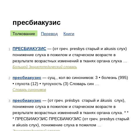
пресбиакузис
Толкование
Перевод
Книги
ПРЕСБИАКУЗИС
— (от греч. presbys старый и akusis слух)
1
понижение слуха в пожилом и старческом возрасте в
результате возрастных изменений в тканях органа слуха …
Большой Энциклопедический словарь
пресбиакузис
— сущ., кол во синонимов: 3 • болезнь (995)
2
• глухота (12) • тугоухость (3) Словарь син …
Словарь синонимов
пресбиакузис
— (от греч. présbys старый и ákusis слух),
3
понижение слуха в пожилом и старческом возрасте в
результате возрастных изменений в тканях органа слуха. * *
* ПРЕСБИАКУЗИС ПРЕСБИАКУЗИС (от греч. presbys старый
и akusis слух), понижение слуха в пожилом …